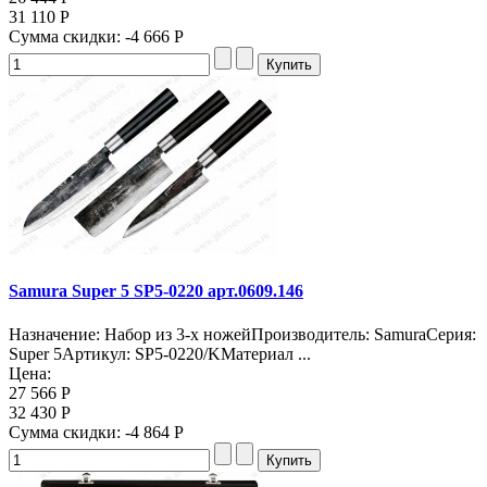
31 110 Р
Сумма скидки:
-4 666 Р
Samura Super 5 SP5-0220 арт.0609.146
Назначение: Набор из 3-х ножейПроизводитель: SamuraСерия:
Super 5Артикул: SP5-0220/KМатериал ...
Цена:
27 566 Р
32 430 Р
Сумма скидки:
-4 864 Р