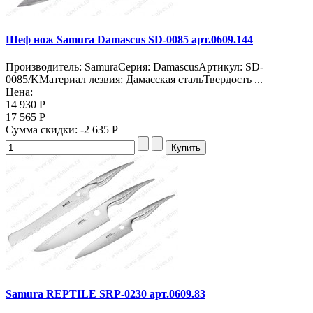
Шеф нож Samura Damascus SD-0085 арт.0609.144
Производитель: SamuraСерия: DamascusАртикул: SD-
0085/KМатериал лезвия: Дамасская стальТвердость ...
Цена:
14 930 Р
17 565 Р
Сумма скидки:
-2 635 Р
Samura REPTILE SRP-0230 арт.0609.83