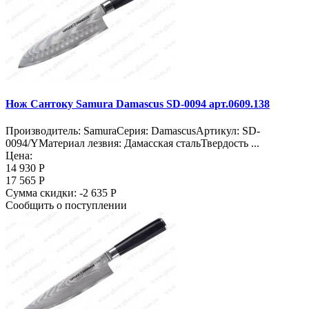
Нож Сантоку Samura Damascus SD-0094 арт.0609.138
Производитель: SamuraСерия: DamascusАртикул: SD-
0094/YМатериал лезвия: Дамасская стальТвердость ...
Цена:
14 930 Р
17 565 Р
Сумма скидки:
-2 635 Р
Сообщить о поступлении