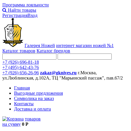
Программа лояльности
Найти товары
Регистрация
Вход
Галерея Ножей
интернет
магазин ножей №1
Каталог товаров
Каталог брендов
+7 (926) 696-81-18
+7 (495) 642-43-76
+7 (926) 656-26-96
zakaz@gknives.ru
г.Москва,
ул.Люблинская, д.102А, ТЦ "Марьинский пассаж", пав.67/2
Главная
Выгодные предложения
Символика на заказ
Контакты
Доставка и оплата
товаров
на сумму
0 Р