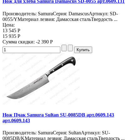
Нож для хлеба Samura Damascus SD-0055 арт.0609.131
Производитель: SamuraСерия: DamascusАртикул: SD-
0055/YМатериал лезвия: Дамасская стальТвердость ...
Цена:
13 545 Р
15 935 Р
Сумма скидки:
-2 390 Р
Нож Пчак Samura Sultan SU-0085DB арт.0609.143
арт.0609.143
Производитель: SamuraСерия: SultanАртикул: SU-
0085DB/KМатериал лезвия: Дамасская стальТвердость ...