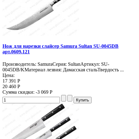
Нож для нарезки слайсер Samura Sultan SU-0045DB
арт.0609.121
Производитель: SamuraСерия: SultanАртикул: SU-
0045DB/KМатериал лезвия: Дамасская стальТвердость ...
Цена:
17 391 Р
20 460 Р
Сумма скидки:
-3 069 Р