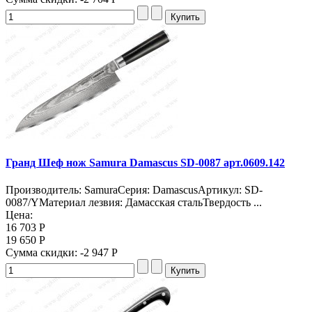
Гранд Шеф нож Samura Damascus SD-0087 арт.0609.142
Производитель: SamuraСерия: DamascusАртикул: SD-
0087/YМатериал лезвия: Дамасская стальТвердость ...
Цена:
16 703 Р
19 650 Р
Сумма скидки:
-2 947 Р