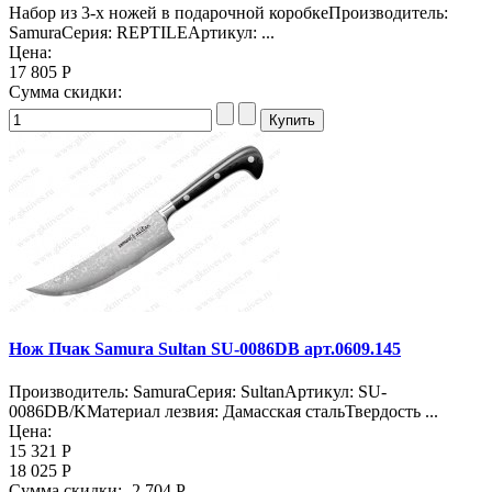
Набор из 3-х ножей в подарочной коробкеПроизводитель:
SamuraСерия: REPTILEАртикул: ...
Цена:
17 805 Р
Сумма скидки:
Нож Пчак Samura Sultan SU-0086DB арт.0609.145
Производитель: SamuraСерия: SultanАртикул: SU-
0086DB/KМатериал лезвия: Дамасская стальТвердость ...
Цена:
15 321 Р
18 025 Р
Сумма скидки:
-2 704 Р