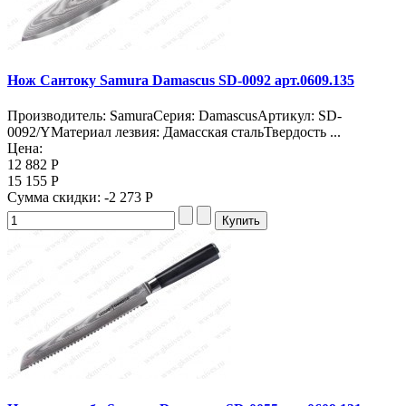
Нож Сантоку Samura Damascus SD-0092 арт.0609.135
Производитель: SamuraСерия: DamascusАртикул: SD-
0092/YМатериал лезвия: Дамасская стальТвердость ...
Цена:
12 882 Р
15 155 Р
Сумма скидки:
-2 273 Р