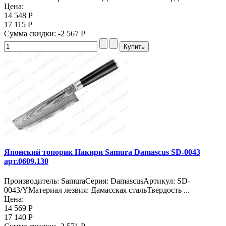
Цена:
14 548 Р
17 115 Р
Сумма скидки:
-2 567 Р
Японский топорик Накири Samura Damascus SD-0043
арт.0609.130
Производитель: SamuraСерия: DamascusАртикул: SD-
0043/YМатериал лезвия: Дамасская стальТвердость ...
Цена:
14 569 Р
17 140 Р