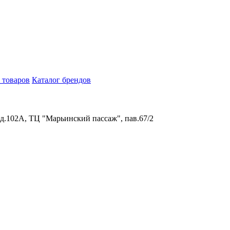
 товаров
Каталог брендов
 д.102А, ТЦ "Марьинский пассаж", пав.67/2