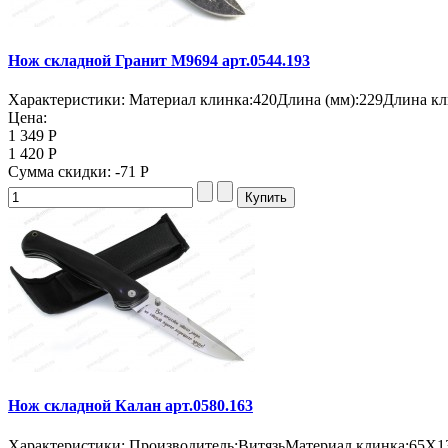
Нож складной Гранит M9694 арт.0544.193
Характеристики: Материал клинка:420Длина (мм):229Длина кли
Цена:
1 349 Р
1 420 Р
Сумма скидки:
-71 Р
Нож складной Калан арт.0580.163
Характеристики: Производитель:ВитязьМатериал клинка:65Х13