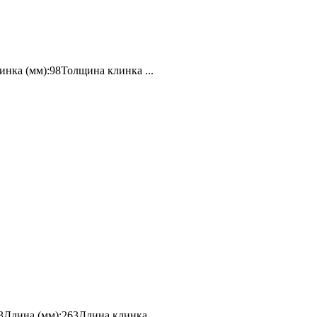
нка (мм):98Толщина клинка ...
Длина (мм):263Длина клинка ...