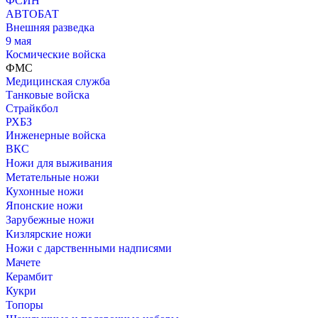
ФСИН
АВТОБАТ
Внешняя разведка
9 мая
Космические войска
ФМС
Медицинская служба
Танковые войска
Страйкбол
РХБЗ
Инженерные войска
ВКС
Ножи для выживания
Метательные ножи
Кухонные ножи
Японские ножи
Зарубежные ножи
Кизлярские ножи
Ножи с дарственными надписями
Мачете
Керамбит
Кукри
Топоры