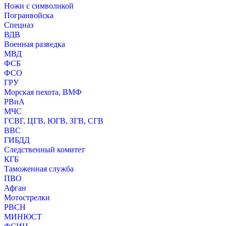
Ножи с символикой
Погранвойска
Спецназ
ВДВ
Военная разведка
МВД
ФСБ
ФСО
ГРУ
Морская пехота, ВМФ
РВиА
МЧС
ГСВГ, ЦГВ, ЮГВ, ЗГВ, СГВ
ВВС
ГИБДД
Следственный комитет
КГБ
Таможенная служба
ПВО
Афган
Мотострелки
РВСН
МИНЮСТ