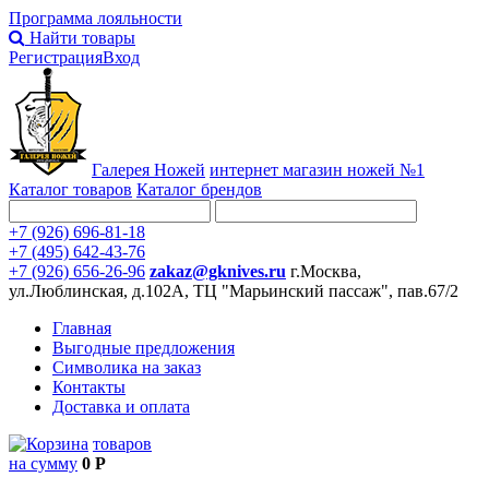
Программа лояльности
Найти товары
Регистрация
Вход
Галерея Ножей
интернет
магазин ножей №1
Каталог товаров
Каталог брендов
+7 (926) 696-81-18
+7 (495) 642-43-76
+7 (926) 656-26-96
zakaz@gknives.ru
г.Москва,
ул.Люблинская, д.102А, ТЦ "Марьинский пассаж", пав.67/2
Главная
Выгодные предложения
Символика на заказ
Контакты
Доставка и оплата
товаров
на сумму
0 Р