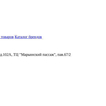
 товаров
Каталог брендов
 д.102А, ТЦ "Марьинский пассаж", пав.67/2