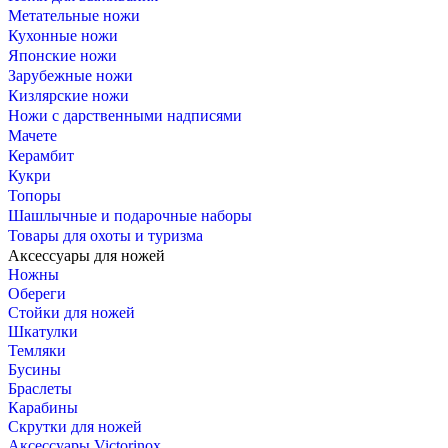
Метательные ножи
Кухонные ножи
Японские ножи
Зарубежные ножи
Кизлярские ножи
Ножи с дарственными надписями
Мачете
Керамбит
Кукри
Топоры
Шашлычные и подарочные наборы
Товары для охоты и туризма
Аксессуары для ножей
Ножны
Обереги
Стойки для ножей
Шкатулки
Темляки
Бусины
Браслеты
Карабины
Скрутки для ножей
Аксессуары Victorinox