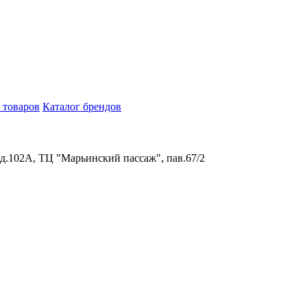
 товаров
Каталог брендов
 д.102А, ТЦ "Марьинский пассаж", пав.67/2