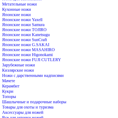
Метательные ножи
Кухонные ножи
Японские ножи
Японскиe ножи Yaxell
Японские ножи Samura
Японские ножи TOJIRO
Японские ножи Kanetsugu
Японские ножи SunCraft
Японские ножи G.SAKAI
Японские ножи MASAHIRO
Японские ножи Higonokami
Японские ножи FUJI CUTLERY
Зарубежные ножи
Кизлярские ножи
Ножи с дарственными надписями
Мачете
Керамбит
Кукри
Топоры
Шашлычные и подарочные наборы
Товары для охоты и туризма
Аксессуары для ножей
Все для заточки ножей