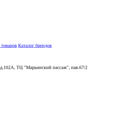
 товаров
Каталог брендов
 д.102А, ТЦ "Марьинский пассаж", пав.67/2