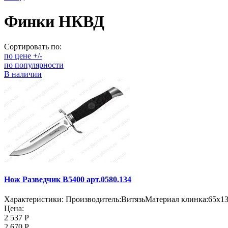
Финки НКВД
Сортировать по:
по цене +/-
по популярности
В наличии
Нож Разведчик B5400 арт.0580.134
Характеристики: Производитель:ВитязьМатериал клинка:65х13Д
Цена:
2 537 Р
2 670 Р