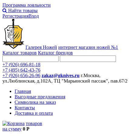
Программа лояльности
Найти товары
Регистрация
Вход
Галерея Ножей
интернет
магазин ножей №1
Каталог товаров
Каталог брендов
+7 (926) 696-81-18
+7 (495) 642-43-76
+7 (926) 656-26-96
zakaz@gknives.ru
г.Москва,
ул.Люблинская, д.102А, ТЦ "Марьинский пассаж", пав.67/2
Главная
Выгодные предложения
Символика на заказ
Контакты
Доставка и оплата
товаров
на сумму
0 Р