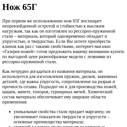
Нож 65Г
При первом же использовании нож 65Г восхищает
непревзойденной остротой и стойкостью к высоким
нагрузкам, так как он изготовлен из рессорно-пружинной
стали – материала, который одновременно обладает и
упругостью, и твердостью. Если Вы хотите приобрести
клинок как раз с такими свойствами, интернет-магазин
«Галерея ножей» готов предложить вашему вниманию купить
по выгодной цене разнообразные модели с лезвиями из
рессорно-пружинной стали.
Как нетрудно догадаться из названия материала, он
используется для изготовления пружин, дисков, зажимных
деталей, где важна упругость, сопротивление на разрыв и
прочность сплава. Подходит он и для производства ножей,
шашек, мачете, топоров, турнирных мечей. Химический
состав материала обеспечивает ему широкие области
применения:
уникальные свойства стали придает марганец: он
увеличивает показатели твердости и упругости –
основные преимущества материала;
кремний в составе стали снижает ее вязкость и