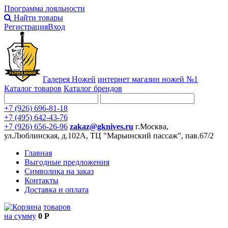
Программа лояльности
Найти товары
Регистрация
Вход
Галерея Ножей
интернет
магазин ножей №1
Каталог товаров
Каталог брендов
+7 (926) 696-81-18
+7 (495) 642-43-76
+7 (926) 656-26-96
zakaz@gknives.ru
г.Москва,
ул.Люблинская, д.102А, ТЦ "Марьинский пассаж", пав.67/2
Главная
Выгодные предложения
Символика на заказ
Контакты
Доставка и оплата
товаров
на сумму
0 Р