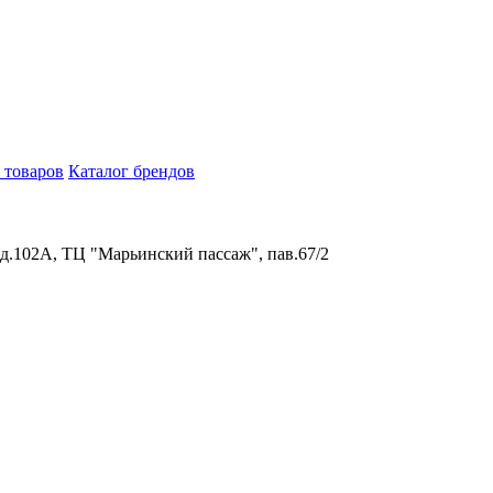
 товаров
Каталог брендов
 д.102А, ТЦ "Марьинский пассаж", пав.67/2