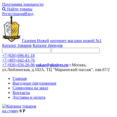
Программа лояльности
Найти товары
Регистрация
Вход
Галерея Ножей
интернет
магазин ножей №1
Каталог товаров
Каталог брендов
+7 (926) 696-81-18
+7 (495) 642-43-76
+7 (926) 656-26-96
zakaz@gknives.ru
г.Москва,
ул.Люблинская, д.102А, ТЦ "Марьинский пассаж", пав.67/2
Главная
Выгодные предложения
Символика на заказ
Контакты
Доставка и оплата
товаров
на сумму
0 Р