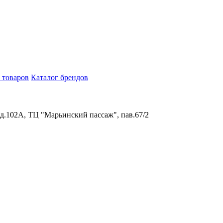
 товаров
Каталог брендов
 д.102А, ТЦ "Марьинский пассаж", пав.67/2