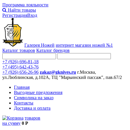
Программа лояльности
Найти товары
Регистрация
Вход
Галерея Ножей
интернет
магазин ножей №1
Каталог товаров
Каталог брендов
+7 (926) 696-81-18
+7 (495) 642-43-76
+7 (926) 656-26-96
zakaz@gknives.ru
г.Москва,
ул.Люблинская, д.102А, ТЦ "Марьинский пассаж", пав.67/2
Главная
Выгодные предложения
Символика на заказ
Контакты
Доставка и оплата
товаров
на сумму
0 Р