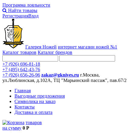
Программа лояльности
Найти товары
Регистрация
Вход
Галерея Ножей
интернет
магазин ножей №1
Каталог товаров
Каталог брендов
+7 (926) 696-81-18
+7 (495) 642-43-76
+7 (926) 656-26-96
zakaz@gknives.ru
г.Москва,
ул.Люблинская, д.102А, ТЦ "Марьинский пассаж", пав.67/2
Главная
Выгодные предложения
Символика на заказ
Контакты
Доставка и оплата
товаров
на сумму
0 Р