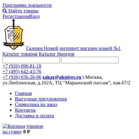
Программа лояльности
Найти товары
Регистрация
Вход
Галерея Ножей
интернет
магазин ножей №1
Каталог товаров
Каталог брендов
+7 (926) 696-81-18
+7 (495) 642-43-76
+7 (926) 656-26-96
zakaz@gknives.ru
г.Москва,
ул.Люблинская, д.102А, ТЦ "Марьинский пассаж", пав.67/2
Главная
Выгодные предложения
Символика на заказ
Контакты
Доставка и оплата
товаров
на сумму
0 Р