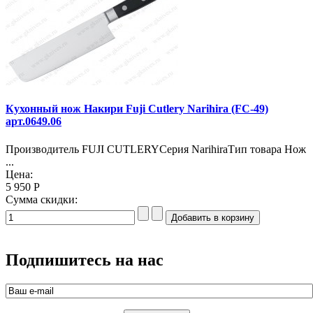
Кухонный нож Накири Fuji Cutlery Narihira (FC-49)
арт.0649.06
Производитель FUJI CUTLERYСерия NarihiraТип товара Нож
...
Цена:
5 950 Р
Сумма скидки:
Подпишитесь на нас