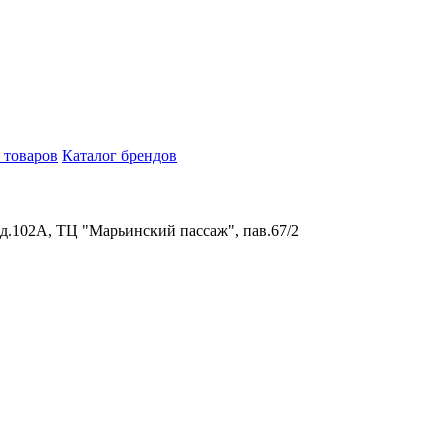
 товаров
Каталог брендов
 д.102А, ТЦ "Марьинский пассаж", пав.67/2