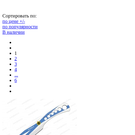
Сортировать по:
по цене +/-
по популярности
В наличии
1
2
3
4
...
6