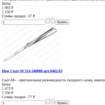
Цена:
1 093 Р
1 150 Р
Сумма скидки:
-57 Р
Нож Скат-M 314-340006 арт.0462.03
Скат-М» - оригинальная разновидность складного ножа, именуе
Цена:
1 473 Р
1 550 Р
Сумма скидки:
-77 Р