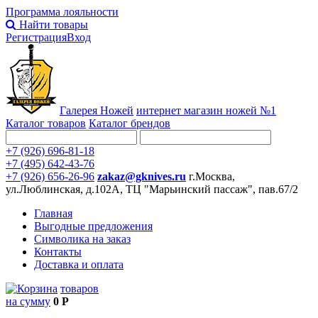
Программа лояльности
Найти товары
Регистрация
Вход
Галерея Ножей
интернет
магазин ножей №1
Каталог товаров
Каталог брендов
+7 (926) 696-81-18
+7 (495) 642-43-76
+7 (926) 656-26-96
zakaz@gknives.ru
г.Москва,
ул.Люблинская, д.102А, ТЦ "Марьинский пассаж", пав.67/2
Главная
Выгодные предложения
Символика на заказ
Контакты
Доставка и оплата
товаров
на сумму
0 Р