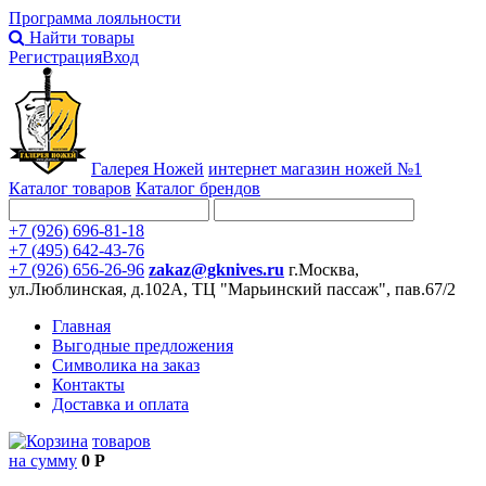
Программа лояльности
Найти товары
Регистрация
Вход
Галерея Ножей
интернет
магазин ножей №1
Каталог товаров
Каталог брендов
+7 (926) 696-81-18
+7 (495) 642-43-76
+7 (926) 656-26-96
zakaz@gknives.ru
г.Москва,
ул.Люблинская, д.102А, ТЦ "Марьинский пассаж", пав.67/2
Главная
Выгодные предложения
Символика на заказ
Контакты
Доставка и оплата
товаров
на сумму
0 Р