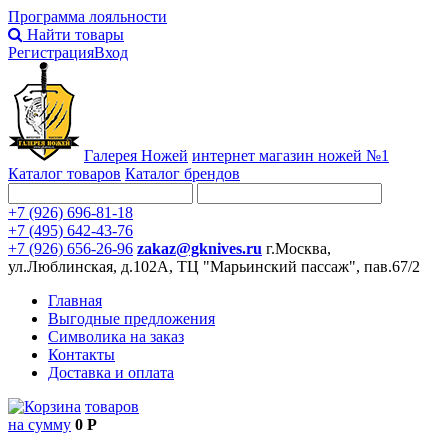
Программа лояльности
Найти товары
Регистрация
Вход
Галерея Ножей
интернет
магазин ножей №1
Каталог товаров
Каталог брендов
+7 (926) 696-81-18
+7 (495) 642-43-76
+7 (926) 656-26-96
zakaz@gknives.ru
г.Москва,
ул.Люблинская, д.102А, ТЦ "Марьинский пассаж", пав.67/2
Главная
Выгодные предложения
Символика на заказ
Контакты
Доставка и оплата
товаров
на сумму
0 Р