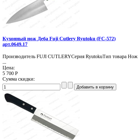
Кухонный нож Деба Fuji Cutlery Ryutoku (FC-572)
арт.0649.17
Производитель FUJI CUTLERYСерия RyutokuТип товара Нож
...
Цена:
5 700 Р
Сумма скидки: