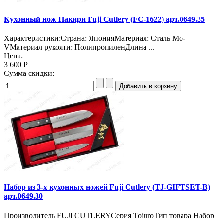
Кухонный нож Накири Fuji Cutlery (FC-1622) арт.0649.35
Характеристики:Страна: ЯпонияМатериал: Сталь Mo-
VМатериал рукояти: ПолипропиленДлина ...
Цена:
3 600 Р
Сумма скидки:
Набор из 3-х кухонных ножей Fuji Cutlery (TJ-GIFTSET-B)
арт.0649.30
Производитель FUJI CUTLERYСерия TojuroТип товара Набор