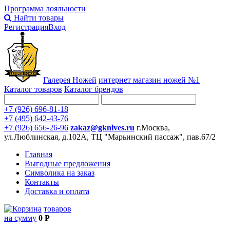
Программа лояльности
Найти товары
Регистрация
Вход
Галерея Ножей
интернет
магазин ножей №1
Каталог товаров
Каталог брендов
+7 (926) 696-81-18
+7 (495) 642-43-76
+7 (926) 656-26-96
zakaz@gknives.ru
г.Москва,
ул.Люблинская, д.102А, ТЦ "Марьинский пассаж", пав.67/2
Главная
Выгодные предложения
Символика на заказ
Контакты
Доставка и оплата
товаров
на сумму
0 Р