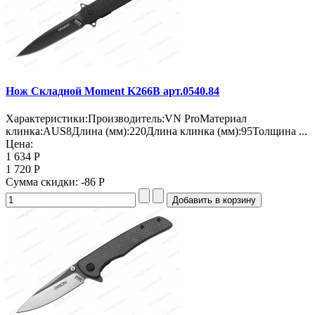
Нож Складной Moment K266B арт.0540.84
Характеристики:Производитель:VN ProМатериал
клинка:AUS8Длина (мм):220Длина клинка (мм):95Толщина ...
Цена:
1 634 Р
1 720 Р
Сумма скидки:
-86 Р