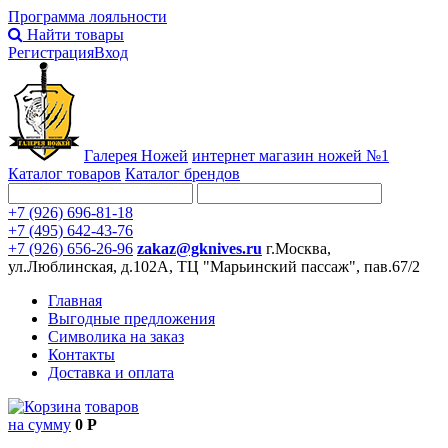
Программа лояльности
Найти товары
Регистрация
Вход
Галерея Ножей
интернет
магазин ножей №1
Каталог товаров
Каталог брендов
+7 (926) 696-81-18
+7 (495) 642-43-76
+7 (926) 656-26-96
zakaz@gknives.ru
г.Москва,
ул.Люблинская, д.102А, ТЦ "Марьинский пассаж", пав.67/2
Главная
Выгодные предложения
Символика на заказ
Контакты
Доставка и оплата
товаров
на сумму
0 Р