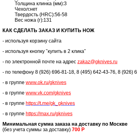
Толщина клинка (мм):3
Чехол:нет
Твердость (HRC):56-58
Вес ножа (г):131
КАК CДЕЛАТЬ ЗАКАЗ И КУПИТЬ НОЖ
- используя корзину сайта
- используя кнопку "купить в 2 клика"
- по электронной почте на адрес
zakaz@gknives.ru
- по телефону 8 (926) 696-81-18, 8 (495) 642-43-76, 8 (926) 
- в группе
www.ok.ru/gknives
- в группе
www.vk.com/gknives
- в группе
https://
t.me/gk_gknives
- в группе
https://max.ru/gknives
Минимальная сумма заказа на доставку по Москве
(без учета суммы за доставку)
700 Р