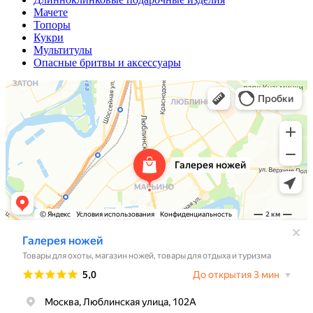
Мачете
Топоры
Кукри
Мультитулы
Опасные бритвы и аксессуары