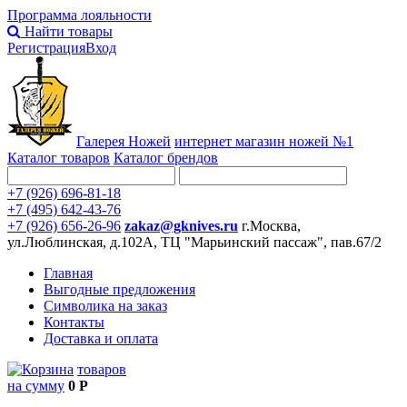
Программа лояльности
Найти товары
Регистрация
Вход
Галерея Ножей
интернет
магазин ножей №1
Каталог товаров
Каталог брендов
+7 (926) 696-81-18
+7 (495) 642-43-76
+7 (926) 656-26-96
zakaz@gknives.ru
г.Москва,
ул.Люблинская, д.102А, ТЦ "Марьинский пассаж", пав.67/2
Главная
Выгодные предложения
Символика на заказ
Контакты
Доставка и оплата
товаров
на сумму
0 Р