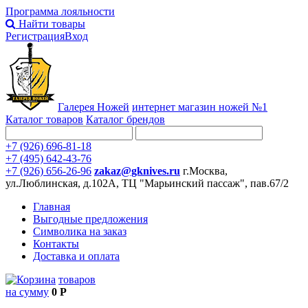
Программа лояльности
Найти товары
Регистрация
Вход
Галерея Ножей
интернет
магазин ножей №1
Каталог товаров
Каталог брендов
+7 (926) 696-81-18
+7 (495) 642-43-76
+7 (926) 656-26-96
zakaz@gknives.ru
г.Москва,
ул.Люблинская, д.102А, ТЦ "Марьинский пассаж", пав.67/2
Главная
Выгодные предложения
Символика на заказ
Контакты
Доставка и оплата
товаров
на сумму
0 Р