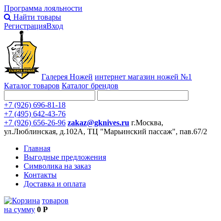
Программа лояльности
Найти товары
Регистрация
Вход
Галерея Ножей
интернет
магазин ножей №1
Каталог товаров
Каталог брендов
+7 (926) 696-81-18
+7 (495) 642-43-76
+7 (926) 656-26-96
zakaz@gknives.ru
г.Москва,
ул.Люблинская, д.102А, ТЦ "Марьинский пассаж", пав.67/2
Главная
Выгодные предложения
Символика на заказ
Контакты
Доставка и оплата
товаров
на сумму
0 Р