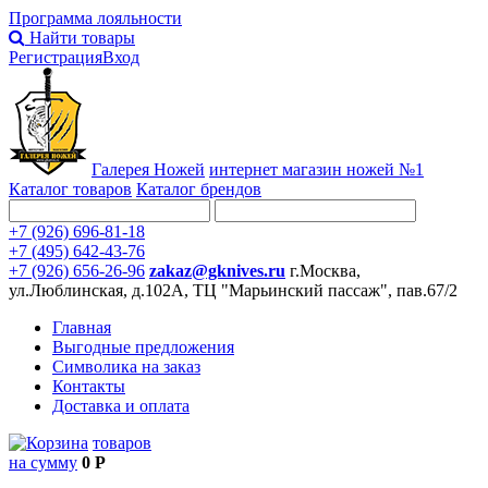
Программа лояльности
Найти товары
Регистрация
Вход
Галерея Ножей
интернет
магазин ножей №1
Каталог товаров
Каталог брендов
+7 (926) 696-81-18
+7 (495) 642-43-76
+7 (926) 656-26-96
zakaz@gknives.ru
г.Москва,
ул.Люблинская, д.102А, ТЦ "Марьинский пассаж", пав.67/2
Главная
Выгодные предложения
Символика на заказ
Контакты
Доставка и оплата
товаров
на сумму
0 Р