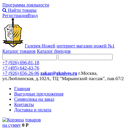
Программа лояльности
Найти товары
Регистрация
Вход
Галерея Ножей
интернет
магазин ножей №1
Каталог товаров
Каталог брендов
+7 (926) 696-81-18
+7 (495) 642-43-76
+7 (926) 656-26-96
zakaz@gknives.ru
г.Москва,
ул.Люблинская, д.102А, ТЦ "Марьинский пассаж", пав.67/2
Главная
Выгодные предложения
Символика на заказ
Контакты
Доставка и оплата
товаров
на сумму
0 Р