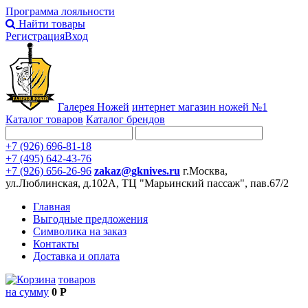
Программа лояльности
Найти товары
Регистрация
Вход
Галерея Ножей
интернет
магазин ножей №1
Каталог товаров
Каталог брендов
+7 (926) 696-81-18
+7 (495) 642-43-76
+7 (926) 656-26-96
zakaz@gknives.ru
г.Москва,
ул.Люблинская, д.102А, ТЦ "Марьинский пассаж", пав.67/2
Главная
Выгодные предложения
Символика на заказ
Контакты
Доставка и оплата
товаров
на сумму
0 Р