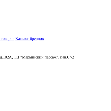
 товаров
Каталог брендов
 д.102А, ТЦ "Марьинский пассаж", пав.67/2