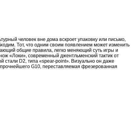
ьтурный человек вне дома вскроет упаковку или письмо,
бходим. Тот, что одним своим появлением может изменить
ргающий общие правила, легко меняющий суть игры и
– нож «Локи», современный джентльменский тактик от
 стали D2, типа «spear-point». Визуально он даже
 из прочнейшего G10, переставляемая фрезерованная