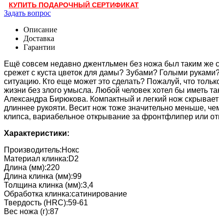
КУПИТЬ ПОДАРОЧНЫЙ СЕРТИФИКАТ
Задать вопрос
Описание
Доставка
Гарантии
Ещё совсем недавно джентльмен без ножа был таким же ст
срежет с куста цветок для дамы? Зубами? Голыми руками?
ситуацию. Кто еще может это сделать? Пожалуй, что тольк
жизни без злого умысла. Любой человек хотел бы иметь та
Александра Бирюкова. Компактный и легкий нож скрывает 
длиннее рукояти. Весит нож тоже значительно меньше, че
клипса, вариабельное открывание за фронтфлипер или отве
Характеристики:
Производитель:Нокс
Материал клинка:D2
Длина (мм):220
Длина клинка (мм):99
Толщина клинка (мм):3,4
Обработка клинка:сатинирование
Твердость (HRC):59-61
Вес ножа (г):87