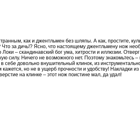
ранным, как и джентльмен без шляпы. А как, простите, кул
 Что за дичь!? Ясно, что настоящему джентльмену нож нео
о Локи – скандинавский бог ума, хитрости и иллюзии. Отве
кую силу. Ничего не возможного нет. Поэтому знакомьтесь 
в себе довольно внушительный клинок, из инструментальной
м кажется, но не в ущерб прочности и удобству! Накладки
рстие на клинке – этот нож поистине мал, да удал!