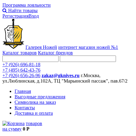
Программа лояльности
Найти товары
Регистрация
Вход
Галерея Ножей
интернет
магазин ножей №1
Каталог товаров
Каталог брендов
+7 (926) 696-81-18
+7 (495) 642-43-76
+7 (926) 656-26-96
zakaz@gknives.ru
г.Москва,
ул.Люблинская, д.102А, ТЦ "Марьинский пассаж", пав.67/2
Главная
Выгодные предложения
Символика на заказ
Контакты
Доставка и оплата
товаров
на сумму
0 Р