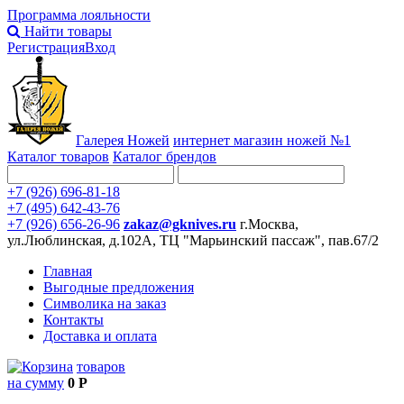
Программа лояльности
Найти товары
Регистрация
Вход
Галерея Ножей
интернет
магазин ножей №1
Каталог товаров
Каталог брендов
+7 (926) 696-81-18
+7 (495) 642-43-76
+7 (926) 656-26-96
zakaz@gknives.ru
г.Москва,
ул.Люблинская, д.102А, ТЦ "Марьинский пассаж", пав.67/2
Главная
Выгодные предложения
Символика на заказ
Контакты
Доставка и оплата
товаров
на сумму
0 Р