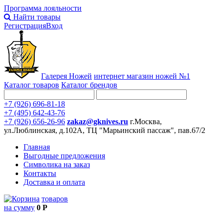
Программа лояльности
Найти товары
Регистрация
Вход
Галерея Ножей
интернет
магазин ножей №1
Каталог товаров
Каталог брендов
+7 (926) 696-81-18
+7 (495) 642-43-76
+7 (926) 656-26-96
zakaz@gknives.ru
г.Москва,
ул.Люблинская, д.102А, ТЦ "Марьинский пассаж", пав.67/2
Главная
Выгодные предложения
Символика на заказ
Контакты
Доставка и оплата
товаров
на сумму
0 Р