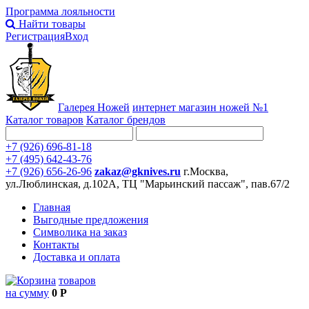
Программа лояльности
Найти товары
Регистрация
Вход
Галерея Ножей
интернет
магазин ножей №1
Каталог товаров
Каталог брендов
+7 (926) 696-81-18
+7 (495) 642-43-76
+7 (926) 656-26-96
zakaz@gknives.ru
г.Москва,
ул.Люблинская, д.102А, ТЦ "Марьинский пассаж", пав.67/2
Главная
Выгодные предложения
Символика на заказ
Контакты
Доставка и оплата
товаров
на сумму
0 Р