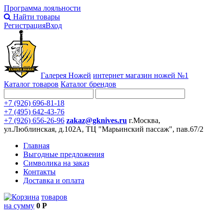
Программа лояльности
Найти товары
Регистрация
Вход
Галерея Ножей
интернет
магазин ножей №1
Каталог товаров
Каталог брендов
+7 (926) 696-81-18
+7 (495) 642-43-76
+7 (926) 656-26-96
zakaz@gknives.ru
г.Москва,
ул.Люблинская, д.102А, ТЦ "Марьинский пассаж", пав.67/2
Главная
Выгодные предложения
Символика на заказ
Контакты
Доставка и оплата
товаров
на сумму
0 Р