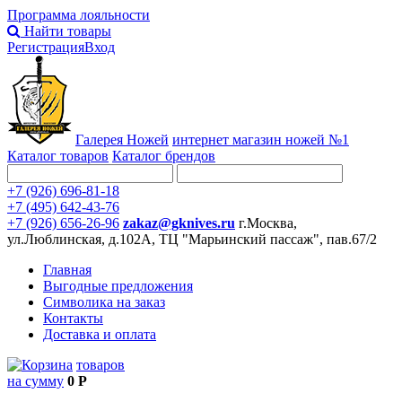
Программа лояльности
Найти товары
Регистрация
Вход
Галерея Ножей
интернет
магазин ножей №1
Каталог товаров
Каталог брендов
+7 (926) 696-81-18
+7 (495) 642-43-76
+7 (926) 656-26-96
zakaz@gknives.ru
г.Москва,
ул.Люблинская, д.102А, ТЦ "Марьинский пассаж", пав.67/2
Главная
Выгодные предложения
Символика на заказ
Контакты
Доставка и оплата
товаров
на сумму
0 Р