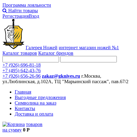
Программа лояльности
Найти товары
Регистрация
Вход
Галерея Ножей
интернет
магазин ножей №1
Каталог товаров
Каталог брендов
+7 (926) 696-81-18
+7 (495) 642-43-76
+7 (926) 656-26-96
zakaz@gknives.ru
г.Москва,
ул.Люблинская, д.102А, ТЦ "Марьинский пассаж", пав.67/2
Главная
Выгодные предложения
Символика на заказ
Контакты
Доставка и оплата
товаров
на сумму
0 Р