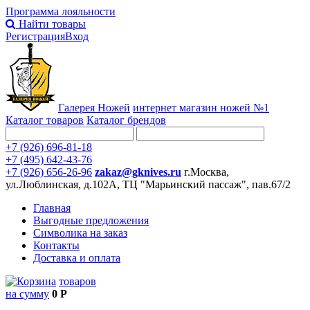
Программа лояльности
Найти товары
Регистрация
Вход
Галерея Ножей
интернет
магазин ножей №1
Каталог товаров
Каталог брендов
+7 (926) 696-81-18
+7 (495) 642-43-76
+7 (926) 656-26-96
zakaz@gknives.ru
г.Москва,
ул.Люблинская, д.102А, ТЦ "Марьинский пассаж", пав.67/2
Главная
Выгодные предложения
Символика на заказ
Контакты
Доставка и оплата
товаров
на сумму
0 Р