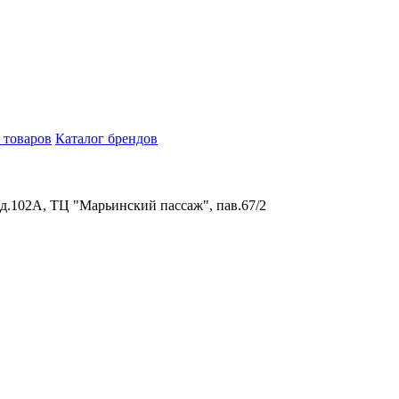
 товаров
Каталог брендов
 д.102А, ТЦ "Марьинский пассаж", пав.67/2