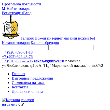
Программа лояльности
Найти товары
Регистрация
Вход
Галерея Ножей
интернет
магазин ножей №1
Каталог товаров
Каталог брендов
+7 (926) 696-81-18
+7 (495) 642-43-76
+7 (926) 656-26-96
zakaz@gknives.ru
г.Москва,
ул.Люблинская, д.102А, ТЦ "Марьинский пассаж", пав.67/2
Главная
Выгодные предложения
Символика на заказ
Контакты
Доставка и оплата
товаров
на сумму
0 Р