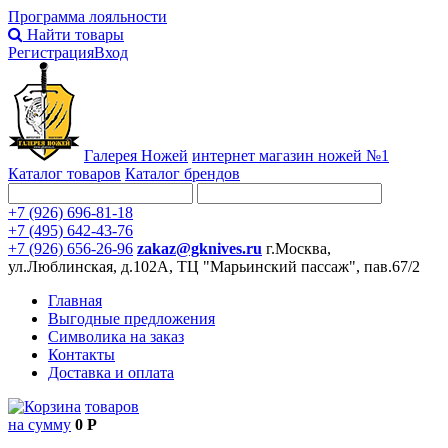
Программа лояльности
Найти товары
Регистрация
Вход
Галерея Ножей
интернет
магазин ножей №1
Каталог товаров
Каталог брендов
+7 (926) 696-81-18
+7 (495) 642-43-76
+7 (926) 656-26-96
zakaz@gknives.ru
г.Москва,
ул.Люблинская, д.102А, ТЦ "Марьинский пассаж", пав.67/2
Главная
Выгодные предложения
Символика на заказ
Контакты
Доставка и оплата
товаров
на сумму
0 Р