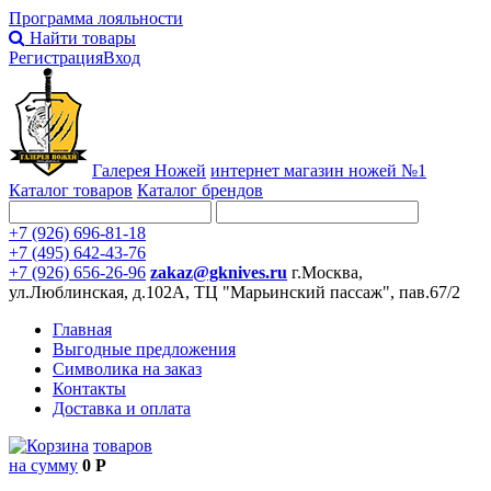
Программа лояльности
Найти товары
Регистрация
Вход
Галерея Ножей
интернет
магазин ножей №1
Каталог товаров
Каталог брендов
+7 (926) 696-81-18
+7 (495) 642-43-76
+7 (926) 656-26-96
zakaz@gknives.ru
г.Москва,
ул.Люблинская, д.102А, ТЦ "Марьинский пассаж", пав.67/2
Главная
Выгодные предложения
Символика на заказ
Контакты
Доставка и оплата
товаров
на сумму
0 Р