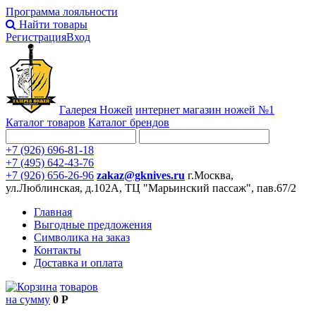
Программа лояльности
Найти товары
Регистрация
Вход
Галерея Ножей
интернет
магазин ножей №1
Каталог товаров
Каталог брендов
+7 (926) 696-81-18
+7 (495) 642-43-76
+7 (926) 656-26-96
zakaz@gknives.ru
г.Москва,
ул.Люблинская, д.102А, ТЦ "Марьинский пассаж", пав.67/2
Главная
Выгодные предложения
Символика на заказ
Контакты
Доставка и оплата
товаров
на сумму
0 Р