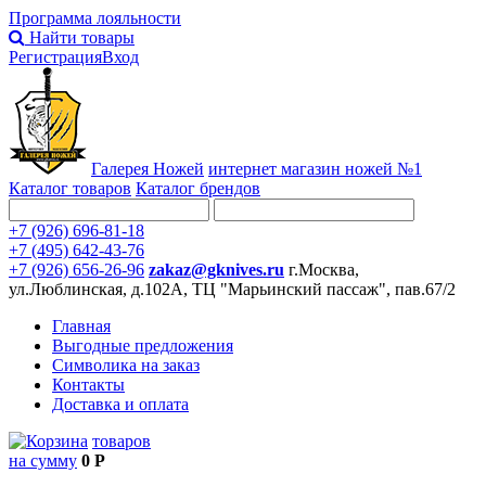
Программа лояльности
Найти товары
Регистрация
Вход
Галерея Ножей
интернет
магазин ножей №1
Каталог товаров
Каталог брендов
+7 (926) 696-81-18
+7 (495) 642-43-76
+7 (926) 656-26-96
zakaz@gknives.ru
г.Москва,
ул.Люблинская, д.102А, ТЦ "Марьинский пассаж", пав.67/2
Главная
Выгодные предложения
Символика на заказ
Контакты
Доставка и оплата
товаров
на сумму
0 Р