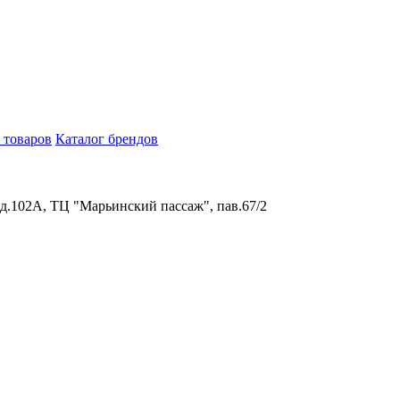
 товаров
Каталог брендов
 д.102А, ТЦ "Марьинский пассаж", пав.67/2