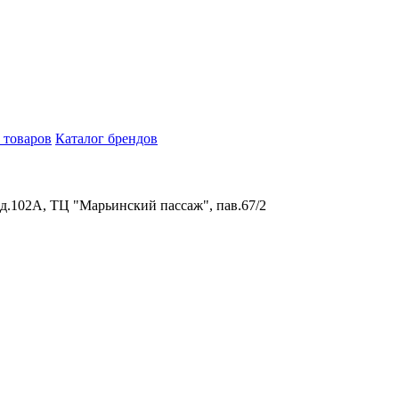
 товаров
Каталог брендов
 д.102А, ТЦ "Марьинский пассаж", пав.67/2