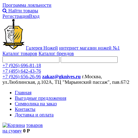
Программа лояльности
Найти товары
Регистрация
Вход
Галерея Ножей
интернет
магазин ножей №1
Каталог товаров
Каталог брендов
+7 (926) 696-81-18
+7 (495) 642-43-76
+7 (926) 656-26-96
zakaz@gknives.ru
г.Москва,
ул.Люблинская, д.102А, ТЦ "Марьинский пассаж", пав.67/2
Главная
Выгодные предложения
Символика на заказ
Контакты
Доставка и оплата
товаров
на сумму
0 Р