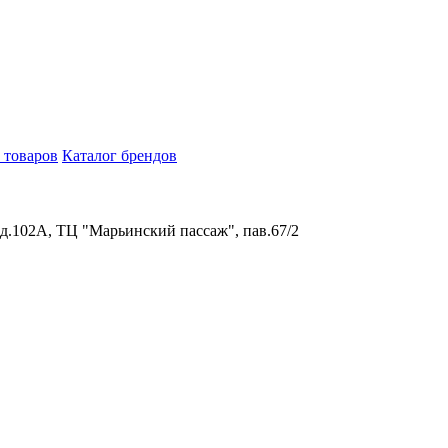
 товаров
Каталог брендов
 д.102А, ТЦ "Марьинский пассаж", пав.67/2