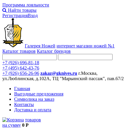
Программа лояльности
Найти товары
Регистрация
Вход
Галерея Ножей
интернет
магазин ножей №1
Каталог товаров
Каталог брендов
+7 (926) 696-81-18
+7 (495) 642-43-76
+7 (926) 656-26-96
zakaz@gknives.ru
г.Москва,
ул.Люблинская, д.102А, ТЦ "Марьинский пассаж", пав.67/2
Главная
Выгодные предложения
Символика на заказ
Контакты
Доставка и оплата
товаров
на сумму
0 Р