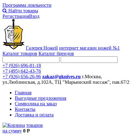
Программа лояльности
Найти товары
Регистрация
Вход
Галерея Ножей
интернет
магазин ножей №1
Каталог товаров
Каталог брендов
+7 (926) 696-81-18
+7 (495) 642-43-76
+7 (926) 656-26-96
zakaz@gknives.ru
г.Москва,
ул.Люблинская, д.102А, ТЦ "Марьинский пассаж", пав.67/2
Главная
Выгодные предложения
Символика на заказ
Контакты
Доставка и оплата
товаров
на сумму
0 Р