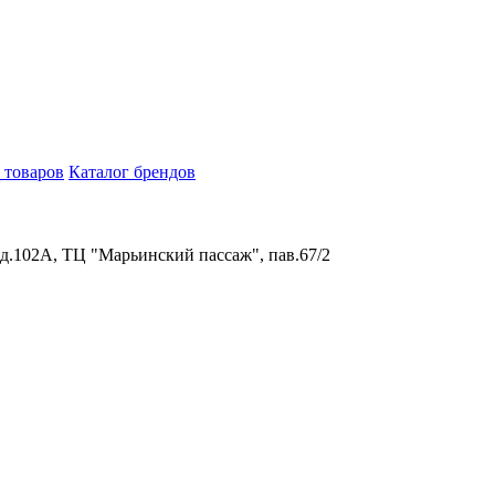
 товаров
Каталог брендов
 д.102А, ТЦ "Марьинский пассаж", пав.67/2