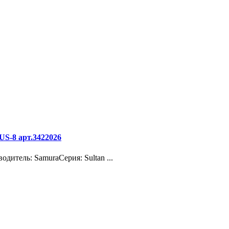
S-8 арт.3422026
итель: SamuraСерия: Sultan ...