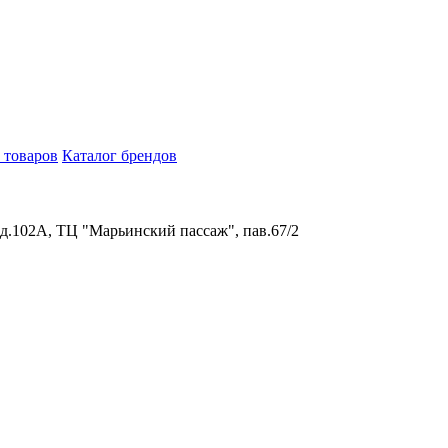
 товаров
Каталог брендов
 д.102А, ТЦ "Марьинский пассаж", пав.67/2